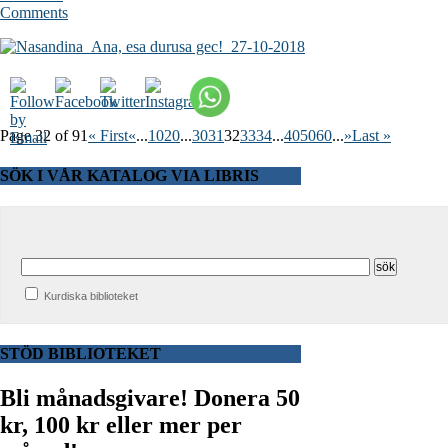
Comments
Page 32 of 91
« First
«
...
10
20
...
30
31
32
33
34
...
40
50
60
...
»
Last »
SÖK I VÅR KATALOG VIA LIBRIS
Kurdiska biblioteket
STÖD BIBLIOTEKET
Bli månadsgivare!
Donera 50
kr, 100 kr eller mer per