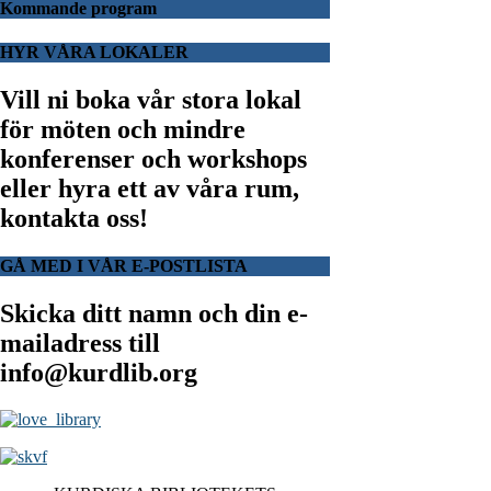
Kommande program
HYR VÅRA LOKALER
Vill ni boka vår stora lokal
för möten och mindre
konferenser och workshops
eller hyra ett av våra rum,
kontakta oss!
GÅ MED I VÅR E-POSTLISTA
Skicka ditt namn och din e-
mailadress till
info@kurdlib.org