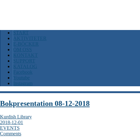
START
AKTIVITETER
E-BÖCKER
OM OSS
KONTAKT
SUPPORT
KATALOG
Facebook
Youtube
Instagram
Bokpresentation 08-12-2018
Kurdish Library
2018-12-01
EVENTS
Comments