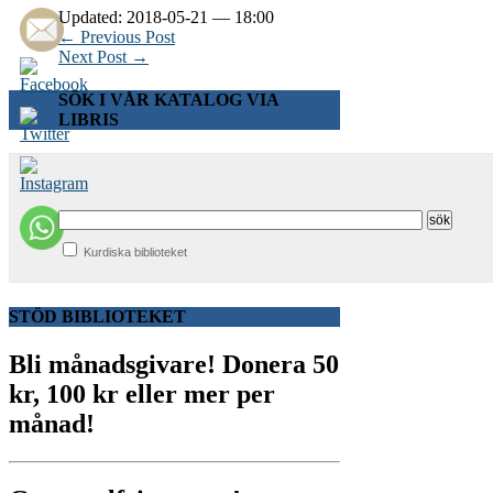
Updated: 2018-05-21 — 18:00
← Previous Post
Next Post →
SÖK I VÅR KATALOG VIA
LIBRIS
Kurdiska biblioteket
STÖD BIBLIOTEKET
Bli månadsgivare!
Donera 50
kr, 100 kr eller mer per
månad!