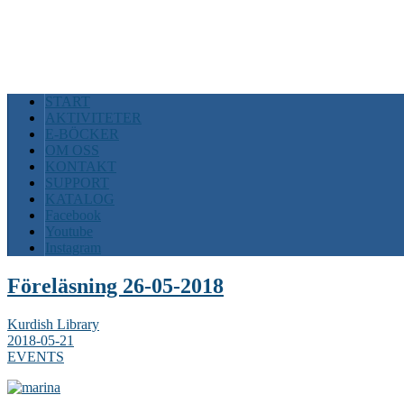
START
AKTIVITETER
E-BÖCKER
OM OSS
KONTAKT
SUPPORT
KATALOG
Facebook
Youtube
Instagram
Föreläsning 26-05-2018
Kurdish Library
2018-05-21
EVENTS