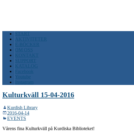
START
AKTIVITETER
E-BÖCKER
OM OSS
KONTAKT
SUPPORT
KATALOG
Facebook
Youtube
Instagram
Kulturkväll 15-04-2016
Kurdish Library
2016-04-14
EVENTS
Vårens fina Kulturkväll på Kurdiska Biblioteket!