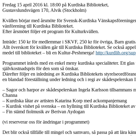
Fredag 15 april 2016 kl. 18:00 på Kurdiska Biblioteket,
Gustavslundsvägen 170, Alvik (Stockholm)
Kvällen börjar med årsmöte för Svensk-Kurdiska Vänskapsföreninge
vänförening till Kurdiska Biblioteket.
Efter årsmötet följer ett program för Kulturkvällen.
Inträde: 150 kr för medlemmar i SKVF, 250 kr för övriga, Barn gratis
Allt överskott för kvällen går till Kurdiska Biblioteket. Se också appe
medel till biblioteket – bli en Kultur-Peshmerga!
http://kurdlib.org/sup
Programmet inleds med en enkel meny kurdiska specialiteter. Ett glas vi
självkostnadspris för den som så önskar.
Därefter följer en inledning av Kurdiska Bibliotekets styrelseordföra
en blandad föreställning under ledning och i regi av skådespelerskan 
– Sagor och harpor av skådespelerskan Ingela Karlsson tillsammans m
Channa
– Kurdiska låtar av artisten Katarina Korp med ackompanjemang
– Kurdisk vishet på svenska – en hyllning till Kurdiska Biblioteket a
– Fin stämd fiolmusik av Berivan Aydogan
(vi reserverar oss för ändringar i programmet)
Det blir också tillfälle till mingel och samvaro, så passa på att lära kä