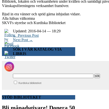
Bibliotek, lokalen och verksamheten under kvällen och samtidigt på
Vänskapsföreningens verksamhet framöver.
Bjud in era vänner och sprid gärna inbjudan vidare.
Alla hälsas välkomna
SKVFs styrelse och Kurdiska Biblioteket
Updated: 2016-04-14 — 18:29
← Previous Post
Next Post →
SÖK I VÅR KATALOG VIA
LIBRIS
Kurdiska biblioteket
STÖD BIBLIOTEKET
Bli månadsgivare!
Donera 50