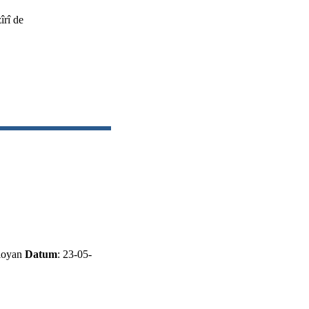
îrî de
aloyan
Datum
: 23-05-