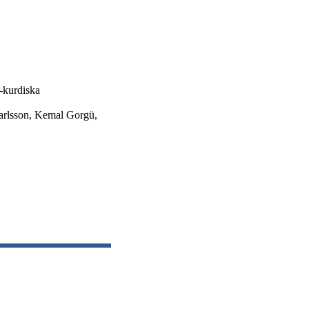
k-kurdiska
Karlsson, Kemal Gorgü,