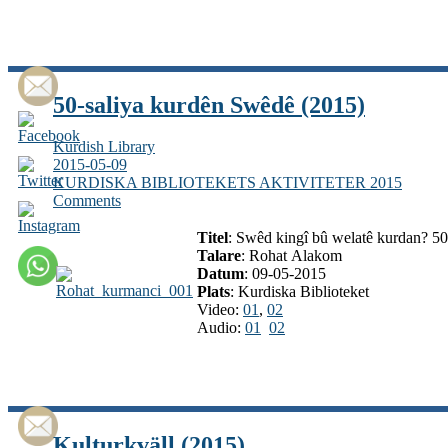
50-saliya kurdên Swêdê (2015)
Kurdish Library
2015-05-09
KURDISKA BIBLIOTEKETS AKTIVITETER 2015
Comments
Titel
: Swêd kingî bû welatê kurdan? 5
Talare
: Rohat Alakom
Datum
: 09-05-2015
Plats
: Kurdiska Biblioteket
Video:
01
,
02
Audio:
01
02
Kulturkväll (2015)