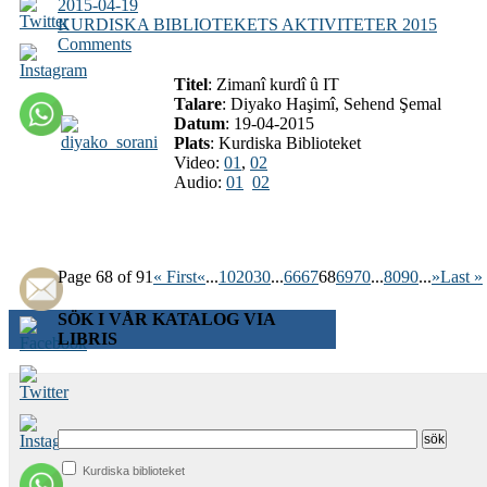
2015-04-19
KURDISKA BIBLIOTEKETS AKTIVITETER 2015
Comments
Titel
: Zimanî kurdî û IT
Talare
: Diyako Haşimî, Sehend Şemal
Datum
: 19-04-2015
Plats
: Kurdiska Biblioteket
Video:
01
,
02
Audio:
01
02
Page 68 of 91
« First
«
...
10
20
30
...
66
67
68
69
70
...
80
90
...
»
Last »
SÖK I VÅR KATALOG VIA
LIBRIS
Kurdiska biblioteket