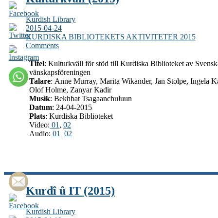
Kurdish Library
2015-04-24
KURDISKA BIBLIOTEKETS AKTIVITETER 2015
Comments
Titel
: Kulturkväll för stöd till Kurdiska Biblioteket av Svens
vänskapsföreningen
Talare
: Anne Murray, Marita Wikander, Jan Stolpe, Ingela 
Olof Holme, Zanyar Kadir
Musik
: Bekhbat Tsagaanchuluun
Datum
: 24-04-2015
Plats
: Kurdiska Biblioteket
Video:
01
,
02
Audio:
01
02
Kurdî û IT (2015)
Kurdish Library