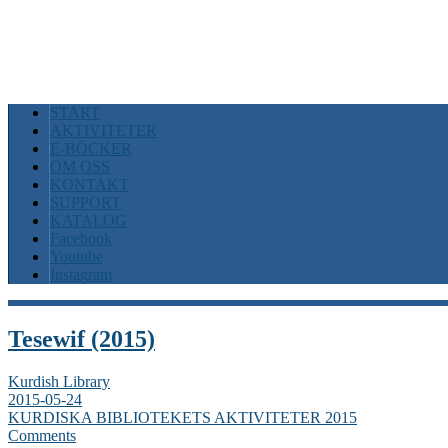
START
AKTIVITETER
E-BÖCKER
OM OSS
KONTAKT
SUPPORT
KATALOG
Facebook
Youtube
Instagram
Tesewif (2015)
Kurdish Library
2015-05-24
KURDISKA BIBLIOTEKETS AKTIVITETER 2015
Comments