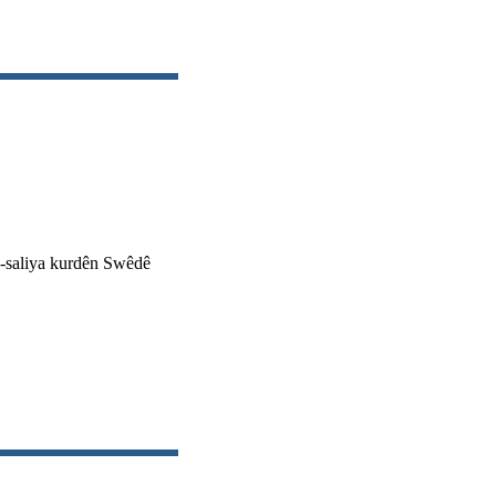
0-saliya kurdên Swêdê