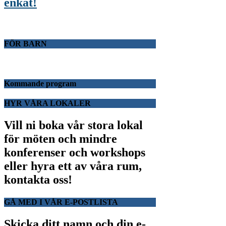
enkät!
FÖR BARN
Kommande program
HYR VÅRA LOKALER
Vill ni boka vår stora lokal
för möten och mindre
konferenser och workshops
eller hyra ett av våra rum,
kontakta oss!
GÅ MED I VÅR E-POSTLISTA
Skicka ditt namn och din e-