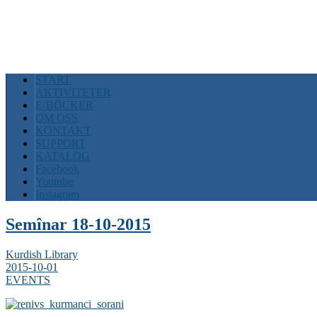
START
AKTIVITETER
E-BÖCKER
OM OSS
KONTAKT
SUPPORT
KATALOG
Facebook
Youtube
Instagram
Semînar 18-10-2015
Kurdish Library
2015-10-01
EVENTS