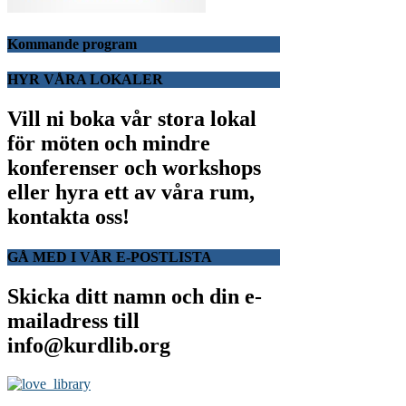
Kommande program
HYR VÅRA LOKALER
Vill ni boka vår stora lokal
för möten och mindre
konferenser och workshops
eller hyra ett av våra rum,
kontakta oss!
GÅ MED I VÅR E-POSTLISTA
Skicka ditt namn och din e-
mailadress till
info@kurdlib.org