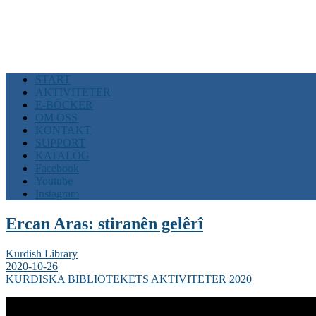
START
AKTIVITETER
E-BÖCKER
OM OSS
KONTAKT
SUPPORT
KATALOG
Facebook
Youtube
Instagram
Ercan Aras: stiranên gelêrî
Kurdish Library
2020-10-26
KURDISKA BIBLIOTEKETS AKTIVITETER 2020