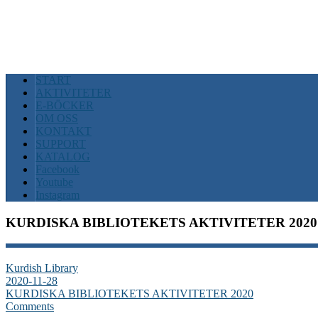
START
AKTIVITETER
E-BÖCKER
OM OSS
KONTAKT
SUPPORT
KATALOG
Facebook
Youtube
Instagram
KURDISKA BIBLIOTEKETS AKTIVITETER 2020
Kurdish Library
2020-11-28
KURDISKA BIBLIOTEKETS AKTIVITETER 2020
Comments