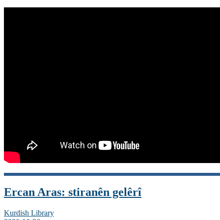
Ercan Aras: stiranên gelêrî
Kurdish Library