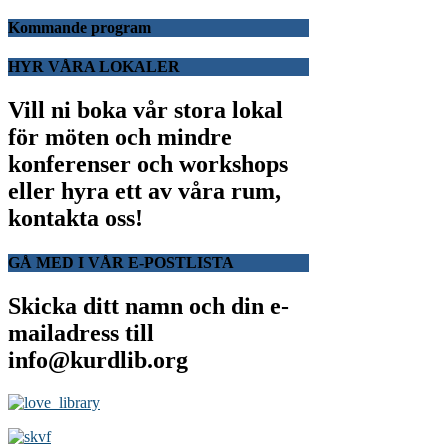
Kommande program
HYR VÅRA LOKALER
Vill ni boka vår stora lokal
för möten och mindre
konferenser och workshops
eller hyra ett av våra rum,
kontakta oss!
GÅ MED I VÅR E-POSTLISTA
Skicka ditt namn och din e-
mailadress till
info@kurdlib.org