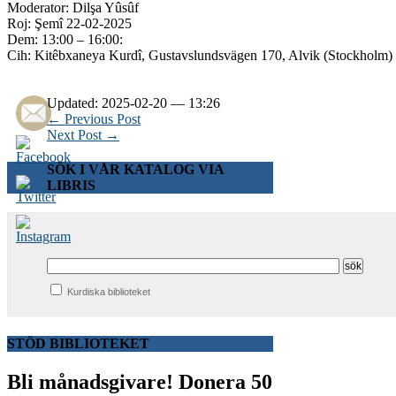
Moderator: Dilşa Yûsûf
Roj: Şemî 22-02-2025
Dem: 13:00 – 16:00:
Cih: Kitêbxaneya Kurdî, Gustavslundsvägen 170, Alvik (Stockholm)
Updated: 2025-02-20 — 13:26
← Previous Post
Next Post →
SÖK I VÅR KATALOG VIA
LIBRIS
Kurdiska biblioteket
STÖD BIBLIOTEKET
Bli månadsgivare!
Donera 50