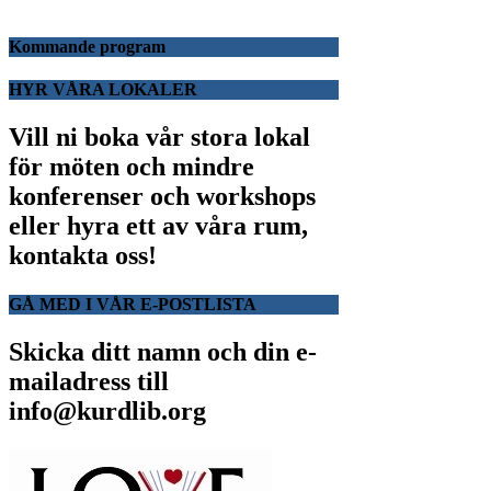
Kommande program
HYR VÅRA LOKALER
Vill ni boka vår stora lokal
för möten och mindre
konferenser och workshops
eller hyra ett av våra rum,
kontakta oss!
GÅ MED I VÅR E-POSTLISTA
Skicka ditt namn och din e-
mailadress till
info@kurdlib.org