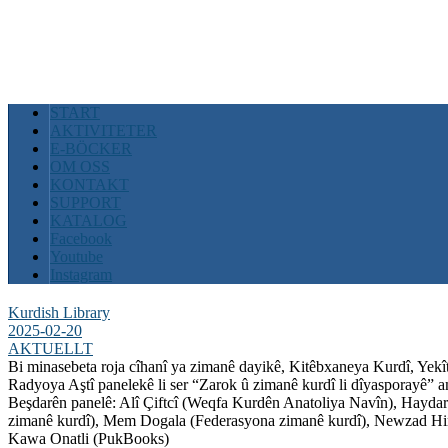
START
AKTIVITETER
E-BÖCKER
OM OSS
KONTAKT
SUPPORT
KATALOG
Facebook
Youtube
Instagram
Kurdish Library
2025-02-20
AKTUELLT
Bi minasebeta roja cîhanî ya zimanê dayikê, Kitêbxaneya Kurdî, Yekî
Radyoya Aştî panelekê li ser “Zarok û zimanê kurdî li dîyasporayê” 
Beşdarên panelê: Alî Çiftcî (Weqfa Kurdên Anatoliya Navîn), Hayda
zimanê kurdî), Mem Dogala (Federasyona zimanê kurdî), Newzad Hir
Kawa Onatli (PukBooks)